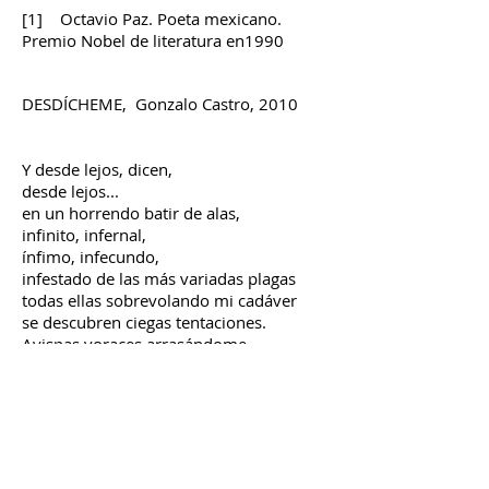
[1] Octavio Paz. Poeta mexicano.
Premio Nobel de literatura en1990
DESDÍCHEME, Gonzalo Castro, 2010
Y desde lejos, dicen,
desde lejos...
en un horrendo batir de alas,
infinito, infernal,
ínfimo, infecundo,
infestado de las más variadas plagas
todas ellas sobrevolando mi cadáver
se descubren ciegas tentaciones.
Avispas voraces arrasándome
secretan decepciones cicatrizantes
para completar la taxidermia de mis
restos
y entonces las manoteo
como si me importara, las manoteo
y en mi vago interés por ver