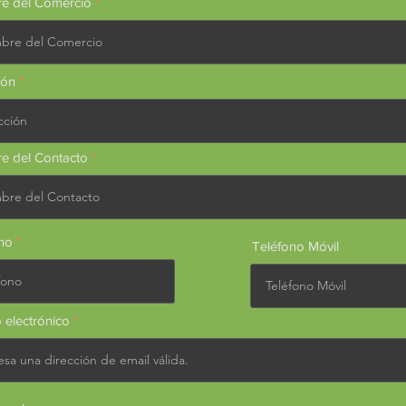
e del Comercio
ión
e del Contacto
no
Teléfono Móvil
 electrónico