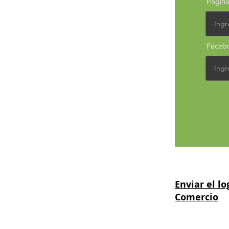
Págin
Faceb
Enviar el l
Comercio