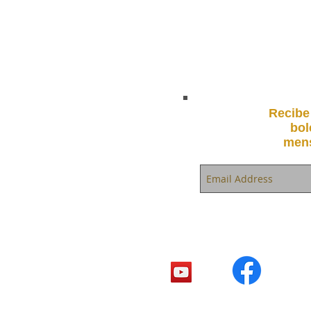
Recibe
bol
mens
© 