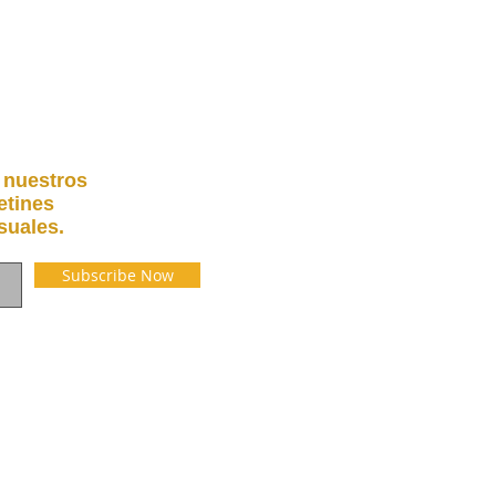
 nuestros
etines
uales.
Subscribe Now
2012 - 2026, Guía Latina de Quebec