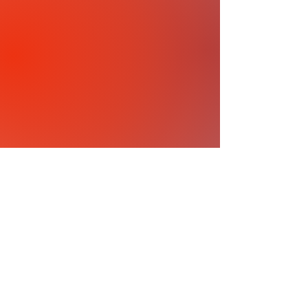
Bibliothèque Monique-
Corriveau
1100 Rout
e de l'Église, Salle
A, Québec