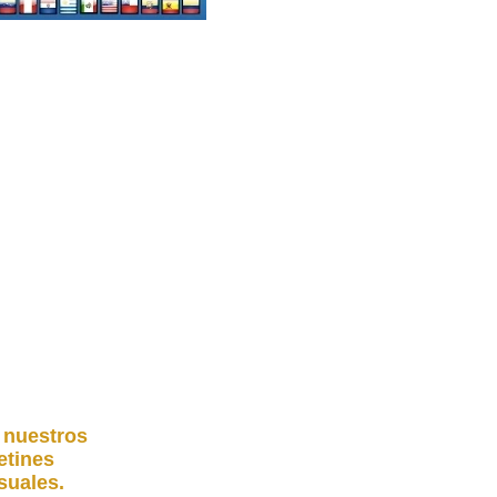
 nuestros
etines
uales.